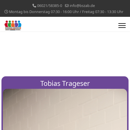
06021/58385-0
info@bszab.de
Montag bis Donnerstag 07:30 - 16:00 Uhr / Freitag 07:30 - 13:30 Uhr
Tobias Trageser