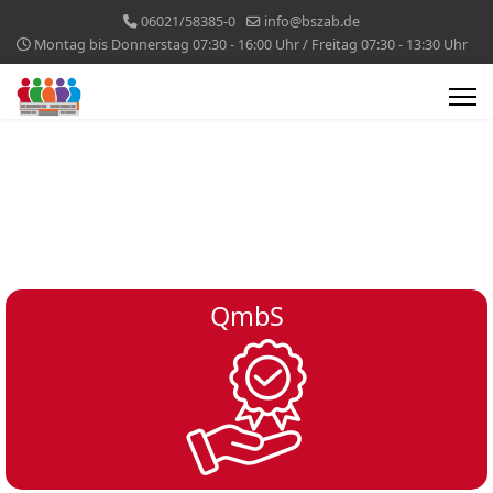
06021/58385-0
info@bszab.de
Montag bis Donnerstag 07:30 - 16:00 Uhr / Freitag 07:30 - 13:30 Uhr
QmbS