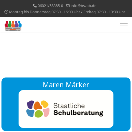
06021/58385-0
info@bszab.de
Montag bis Donnerstag 07:30 - 16:00 Uhr / Freitag 07:30 - 13:30 Uhr
Maren Märker